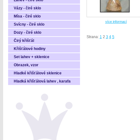
Láhev - čiré sklo
Vázy - čiré sklo
Mísa - čiré sklo
více informací
Svícny - čiré sklo
Dozy - čiré sklo
Strana:
1
2
3
4
5
Čirý křišťál
Křišťálové hodiny
Set lahev + sklenice
Obrazek, vzor
Hladké křišťálové sklenice
Hladká křišťálová lahev , karafa