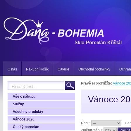
Sklo-Porcelán-Křištál
O nás
Nákupní košík
Galerie
Obchodní podminky
Ochran
Právě si prohlížíte:
Vánoce 20
Vše o nákupu
Vánoce 20
Služby
Všechny produkty
Vánoce 2020
Řadit:
Cen
Český porcelán
Změnit měnu: