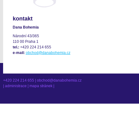
kontakt
Dana Bohemia
Národní 43/365
110 00 Praha 1
tel.:
+420 224 214 655
e-mail:
obchod@danabohemia.cz
+420 224 214 655 |
obchod@danabohemia.cz
|
administrace
|
mapa stránek
|