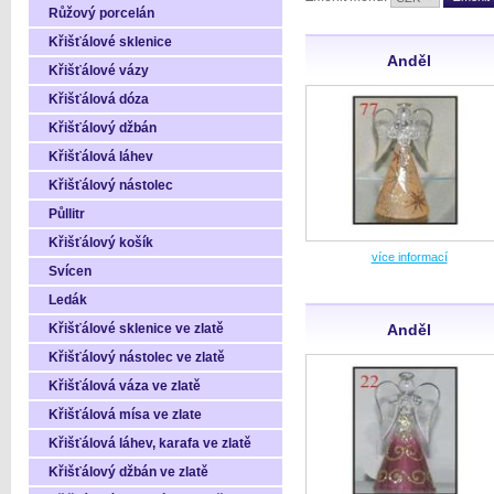
Růžový porcelán
Křišťálové sklenice
Anděl
Křišťálové vázy
Křišťálová dóza
Křišťálový džbán
Křišťálová láhev
Křišťálový nástolec
Půllitr
Křišťálový košík
více informací
Svícen
Ledák
Křišťálové sklenice ve zlatě
Anděl
Křišťálový nástolec ve zlatě
Křišťálová váza ve zlatě
Křišťálová mísa ve zlate
Křišťálová láhev, karafa ve zlatě
Křišťálový džbán ve zlatě