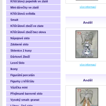
Křišťálový popelník ve zlatě
více informací
Mini dárečky ve zlatě
Křišťálová svítidla
Smalt
Anděl
Křišťálové zboží ve zlate
Křišťálové zboží bez olova
Nápojové sklo
Zdobené sklo
Sklenice 2 kusy
Dárkové Zboží
Lesní Sklo
více informací
Ikony
Figurální porcelán
Anděl
Figurky z křišťálu
Vázička mini
Přejímané barevné sklo
Vysoký smalt- granat