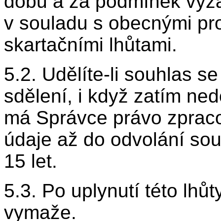
dobu a za podmínek vyž
v souladu s obecnými pr
skartačními lhůtami.
5.2. Udělíte-li souhlas 
sdělení, i když zatím ned
má Správce právo zpraco
údaje až do odvolání sou
15 let.
5.3. Po uplynutí této lhů
vymaže.