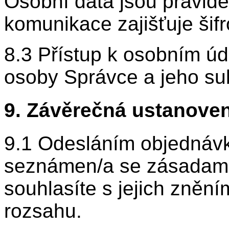
Osobní data jsou pravid
komunikace zajišťuje šifro
8.3 Přístup k osobním ú
osoby Správce a jeho su
9. Závěrečná ustanoven
9.1 Odesláním objednávky
seznámen/a se zásadami
souhlasíte s jejich znění
rozsahu.