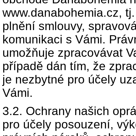
www.danabohemia.cz, tj.
plnění smlouvy, spravov
komunikaci s Vámi. Právn
umožňuje zpracovávat Va
případě dán tím, že zpra
je nezbytné pro účely uz
Vámi.
3.2. Ochrany našich opr
pro účely posouzení, vý