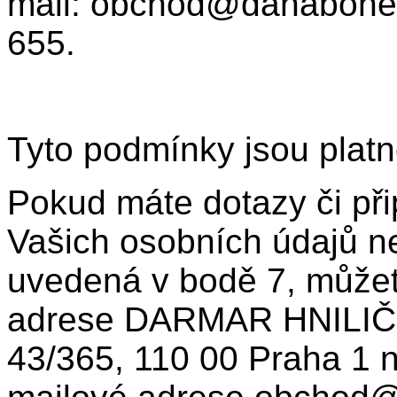
mail: obchod@danabohem
655.
Tyto podmínky jsou platn
Pokud máte dotazy či př
Vašich osobních údajů ne
uvedená v bodě 7, můžet
adrese DARMAR HNILIČ
43/365, 110 00 Praha 1 n