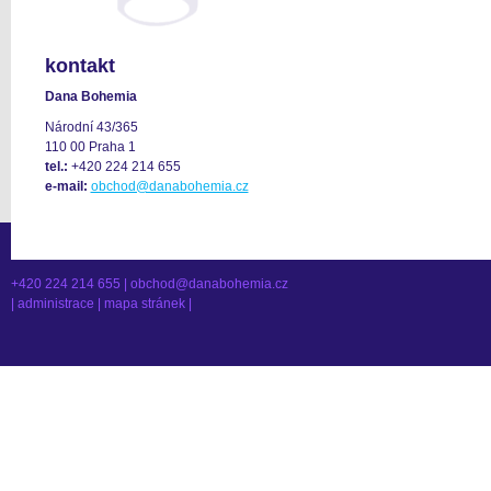
kontakt
Dana Bohemia
Národní 43/365
110 00 Praha 1
tel.:
+420 224 214 655
e-mail:
obchod@danabohemia.cz
+420 224 214 655 |
obchod@danabohemia.cz
|
administrace
|
mapa stránek
|