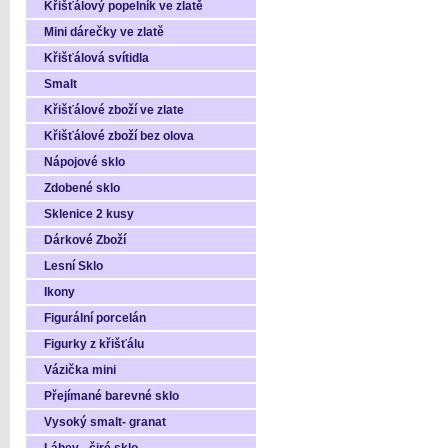
Křišťálový popelník ve zlatě
Mini dárečky ve zlatě
Křišťálová svítidla
Smalt
Křišťálové zboží ve zlate
Křišťálové zboží bez olova
Nápojové sklo
Zdobené sklo
Sklenice 2 kusy
Dárkové Zboží
Lesní Sklo
Ikony
Figurální porcelán
Figurky z křišťálu
Vázička mini
Přejímané barevné sklo
Vysoký smalt- granat