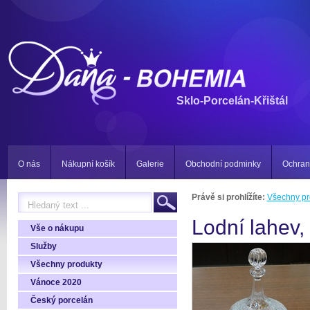
Sklo-Porcelán-Křištál
O nás
Nákupní košík
Galerie
Obchodní podminky
Ochran
Právě si prohlížíte:
Všechny pr
Lodní lahev,
Vše o nákupu
Služby
Všechny produkty
Vánoce 2020
Český porcelán