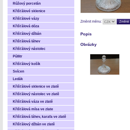
Růžový porcelán
Křišťálové sklenice
Křišťálové vázy
Změnit měnu:
Křišťálová dóza
Křišťálový džbán
Popis
Křišťálová láhev
Obrázky
Křišťálový nástolec
Půllitr
Křišťálový košík
Svícen
Ledák
Křišťálové sklenice ve zlatě
Křišťálový nástolec ve zlatě
Křišťálová váza ve zlatě
Křišťálová mísa ve zlate
Křišťálová láhev, karafa ve zlatě
Křišťálový džbán ve zlatě