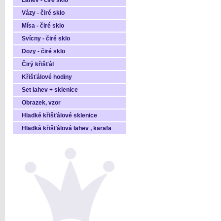
Láhev - čiré sklo
Vázy - čiré sklo
Mísa - čiré sklo
Svícny - čiré sklo
Dozy - čiré sklo
Čirý křišťál
Křišťálové hodiny
Set lahev + sklenice
Obrazek, vzor
Hladké křišťálové sklenice
Hladká křišťálová lahev , karafa